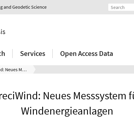
ing and Geodetic Science
is
ch
Services
Open Access Data
PreciWind: Neues Messsystem für Windenergieanlagen
reciWind: Neues Messsystem f
Windenergieanlagen