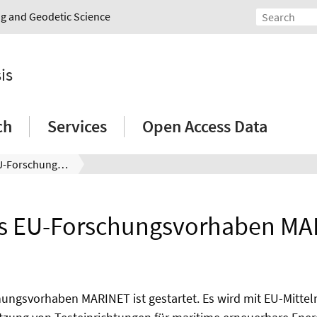
ing and Geodetic Science
is
ch
Services
Open Access Data
Neues EU-Forschungsvorhaben MARINET
s EU-Forschungsvorhaben MA
ngsvorhaben MARINET ist gestartet. Es wird mit EU-Mittel