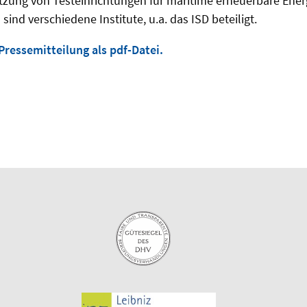
utzung von Testeinrichtungen für maritime erneuerbare Ene
sind verschiedene Institute, u.a. das ISD beteiligt.
 Pressemitteilung als pdf-Datei.