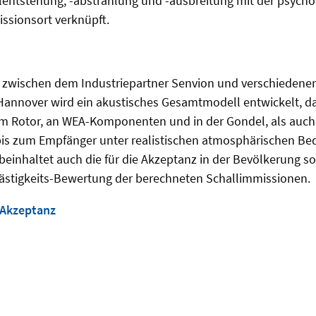
llentstehung, -abstrahlung und -ausbreitung mit der psych
sionsort verknüpft.
zwischen dem Industriepartner Senvion und verschiedenen 
 Hannover wird ein akustisches Gesamtmodell entwickelt, d
m Rotor, an WEA-Komponenten und in der Gondel, als auch
bis zum Empfänger unter realistischen atmosphärischen Bed
inhaltet auch die für die Akzeptanz in der Bevölkerung so
ästigkeits-Bewertung der berechneten Schallimmissionen.
Akzeptanz