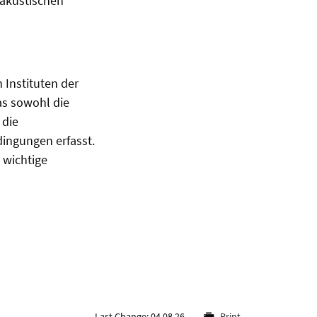
oakustischen
Instituten der
as sowohl die
 die
ingungen erfasst.
 wichtige
Last Change: 04.08.26
Print