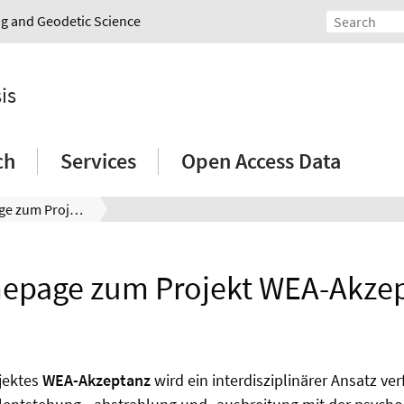
ing and Geodetic Science
is
ch
Services
Open Access Data
Homepage zum Projekt WEA-Akzeptanz
page zum Projekt WEA-Akze
jektes
WEA-Akzeptanz
wird ein interdisziplinärer Ansatz verf